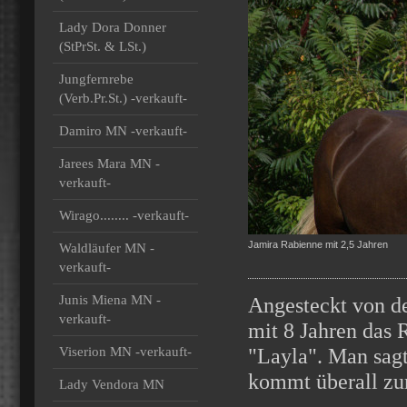
Lady Dora Donner
(StPrSt. & LSt.)
Jungfernrebe
(Verb.Pr.St.) -verkauft-
Damiro MN -verkauft-
Jarees Mara MN -
verkauft-
Wirago........ -verkauft-
Jamira Rabienne mit 2,5 Jahren
Waldläufer MN -
verkauft-
Junis Miena MN -
Angesteckt von de
verkauft-
mit 8 Jahren das
Viserion MN -verkauft-
"Layla". Man sagt
kommt überall zu
Lady Vendora MN