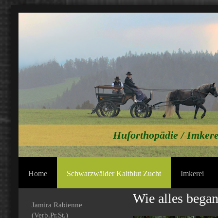
Huforthopädie / Imkere
Home
Schwarzwälder Kaltblut Zucht
Imkerei
Wie alles began
Jamira Rabienne
(Verb.Pr.St.)