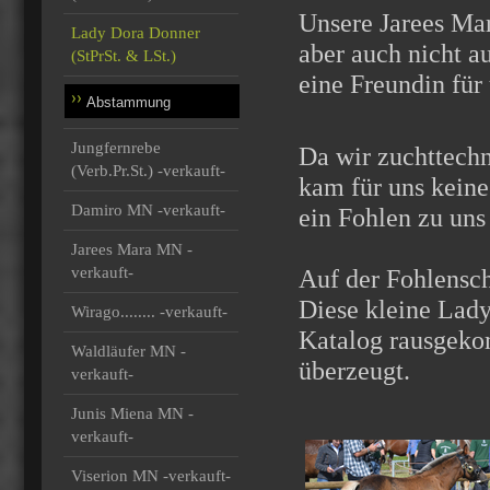
Unsere Jarees Mara
Lady Dora Donner
aber auch nicht a
(StPrSt. & LSt.)
eine Freundin für
Abstammung
Jungfernrebe
Da wir zuchttechn
(Verb.Pr.St.) -verkauft-
kam für uns kein
Damiro MN -verkauft-
ein Fohlen zu uns
Jarees Mara MN -
verkauft-
Auf der Fohlensch
Diese kleine Lady 
Wirago........ -verkauft-
Katalog rausgekom
Waldläufer MN -
überzeugt.
verkauft-
Junis Miena MN -
verkauft-
Viserion MN -verkauft-