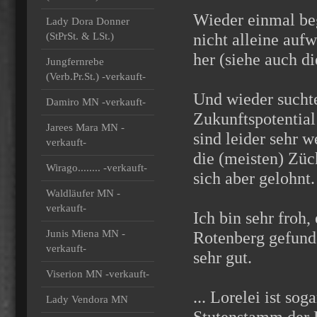
Wieder einmal beg
Lady Dora Donner
(StPrSt. & LSt.)
nicht alleine au
her (siehe auch d
Jungfernrebe
(Verb.Pr.St.) -verkauft-
Und wieder suchte
Damiro MN -verkauft-
Zukunftspotential 
Jarees Mara MN -
sind leider sehr w
verkauft-
die (meisten) Züc
Wirago........ -verkauft-
sich aber gelohnt.
Waldläufer MN -
verkauft-
Ich bin sehr froh,
Junis Miena MN -
Rotenberg gefunde
verkauft-
sehr gut.
Viserion MN -verkauft-
... Lorelei ist s
Lady Vendora MN